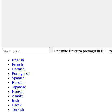
Pritisnite Enter za pretragu ili ESC z
English
French
German
Portuguese
Spanish
Russian
Japanese
Korean
Arabic
Irish
Greek
Turkish