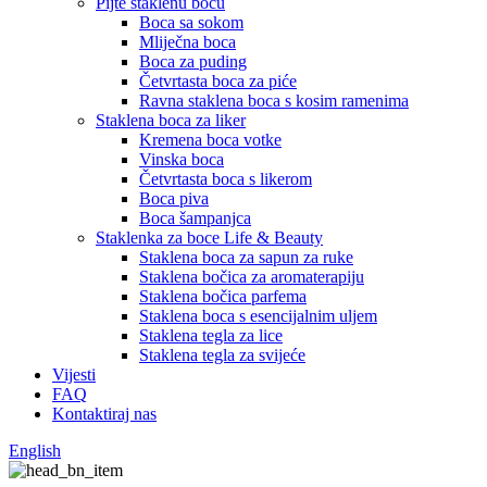
Pijte staklenu bocu
Boca sa sokom
Mliječna boca
Boca za puding
Četvrtasta boca za piće
Ravna staklena boca s kosim ramenima
Staklena boca za liker
Kremena boca votke
Vinska boca
Četvrtasta boca s likerom
Boca piva
Boca šampanjca
Staklenka za boce Life & Beauty
Staklena boca za sapun za ruke
Staklena bočica za aromaterapiju
Staklena bočica parfema
Staklena boca s esencijalnim uljem
Staklena tegla za lice
Staklena tegla za svijeće
Vijesti
FAQ
Kontaktiraj nas
English