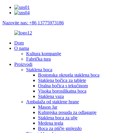
Nazovite nas: +86 13775973186
Dom
O nama
Kultura kompanije
Fabrička tura
Proizvodi
Staklena boca
Bostonska okrugla staklena boca
Staklena bočica za tablete
Oralna bočica s tekućinom
Visoka borosilikatna boca
Staklena vaza
Ambalaža od staklene hrane
Mason Jar
Kuhinjska posuda za odlaganje
Staklena boca za ulje
Medena tegla
Boca za ptičje gnijezdo