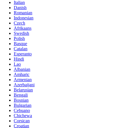
Italian
Danish
Romanian
Indonesian
Czech
Afrikaans
Swedish
Polish
Basque
Catalan
Esperanto
Hindi
Lao
Albanian
Amharic
Armenian
Azerbaijani
Belarusian
Bengali
Bosnian
Bulgarian
Cebuano
Chichewa
Corsican
Croatian