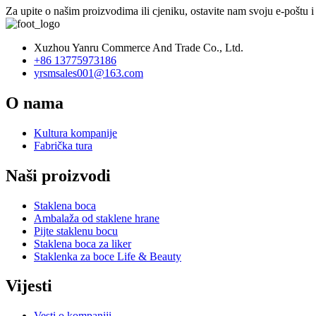
Za upite o našim proizvodima ili cjeniku, ostavite nam svoju e-poštu 
Xuzhou Yanru Commerce And Trade Co., Ltd.
+86 13775973186
yrsmsales001@163.com
O nama
Kultura kompanije
Fabrička tura
Naši proizvodi
Staklena boca
Ambalaža od staklene hrane
Pijte staklenu bocu
Staklena boca za liker
Staklenka za boce Life & Beauty
Vijesti
Vesti o kompaniji