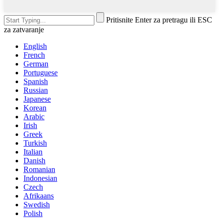
Pritisnite Enter za pretragu ili ESC
za zatvaranje
English
French
German
Portuguese
Spanish
Russian
Japanese
Korean
Arabic
Irish
Greek
Turkish
Italian
Danish
Romanian
Indonesian
Czech
Afrikaans
Swedish
Polish