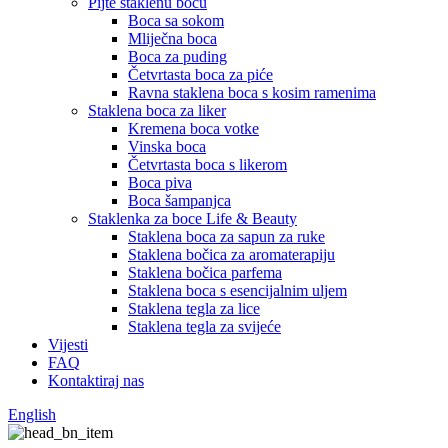
Pijte staklenu bocu
Boca sa sokom
Mliječna boca
Boca za puding
Četvrtasta boca za piće
Ravna staklena boca s kosim ramenima
Staklena boca za liker
Kremena boca votke
Vinska boca
Četvrtasta boca s likerom
Boca piva
Boca šampanjca
Staklenka za boce Life & Beauty
Staklena boca za sapun za ruke
Staklena bočica za aromaterapiju
Staklena bočica parfema
Staklena boca s esencijalnim uljem
Staklena tegla za lice
Staklena tegla za svijeće
Vijesti
FAQ
Kontaktiraj nas
English