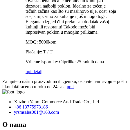
Ova staklena boca je neophodan kuhinjski
dozator i najbolji poklon. Idealno za točenje
tečnih začina kao što su maslinovo ulje, ocat, soja
sos, sirup, vino za kuhanje i još mnogo toga.
Elegantan izgled čini prekrasan dodatak vašoj
kuhinji ili restoranu! Takođe može biti
impresivan poklon u mnogim prilikama.
MOQ: 5000kom
Plaćanje: T / T
Vrijeme isporuke: Otprilike 25 radnih dana
upit
detalj
Za upite o našim proizvodima ili cjeniku, ostavite nam svoju e-poštu
i kontaktiraćemo u roku od 24 sata.
upit
Xuzhou Yanru Commerce And Trade Co., Ltd.
+86 13775973186
yrsmsales001@163.com
O nama