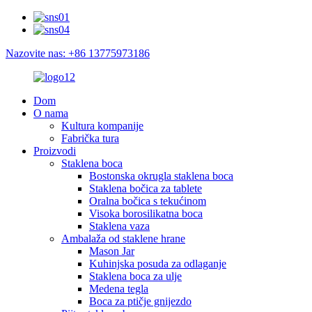
Nazovite nas: +86 13775973186
Dom
O nama
Kultura kompanije
Fabrička tura
Proizvodi
Staklena boca
Bostonska okrugla staklena boca
Staklena bočica za tablete
Oralna bočica s tekućinom
Visoka borosilikatna boca
Staklena vaza
Ambalaža od staklene hrane
Mason Jar
Kuhinjska posuda za odlaganje
Staklena boca za ulje
Medena tegla
Boca za ptičje gnijezdo