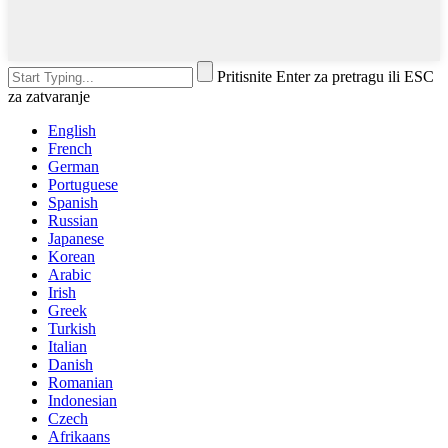
Pritisnite Enter za pretragu ili ESC
za zatvaranje
English
French
German
Portuguese
Spanish
Russian
Japanese
Korean
Arabic
Irish
Greek
Turkish
Italian
Danish
Romanian
Indonesian
Czech
Afrikaans