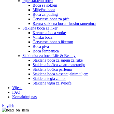
Pijte staklenu bocu
Boca sa sokom
Mliječna boca
Boca za puding
Četvrtasta boca za piće
Ravna staklena boca s kosim ramenima
Staklena boca za liker
Kremena boca votke
Vinska boca
Četvrtasta boca s likerom
Boca piva
Boca šampanjca
Staklenka za boce Life & Beauty
Staklena boca za sapun za ruke
Staklena bočica za aromaterapiju
Staklena bočica parfema
Staklena boca s esencijalnim uljem
Staklena tegla za lice
Staklena tegla za svijeće
Vijesti
FAQ
Kontaktiraj nas
English