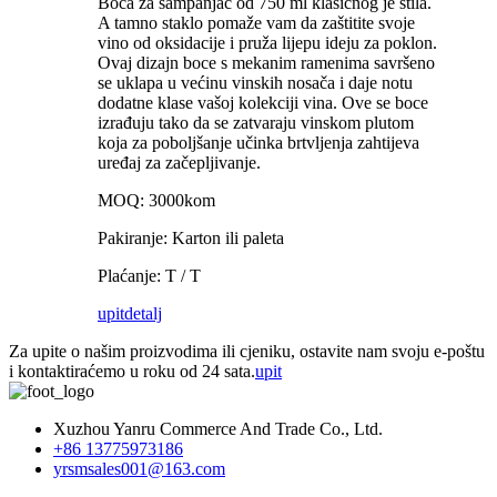
Boca za šampanjac od 750 ml klasičnog je stila.
A tamno staklo pomaže vam da zaštitite svoje
vino od oksidacije i pruža lijepu ideju za poklon.
Ovaj dizajn boce s mekanim ramenima savršeno
se uklapa u većinu vinskih nosača i daje notu
dodatne klase vašoj kolekciji vina. Ove se boce
izrađuju tako da se zatvaraju vinskom plutom
koja za poboljšanje učinka brtvljenja zahtijeva
uređaj za začepljivanje.
MOQ: 3000kom
Pakiranje: Karton ili paleta
Plaćanje: T / T
upit
detalj
Za upite o našim proizvodima ili cjeniku, ostavite nam svoju e-poštu
i kontaktiraćemo u roku od 24 sata.
upit
Xuzhou Yanru Commerce And Trade Co., Ltd.
+86 13775973186
yrsmsales001@163.com