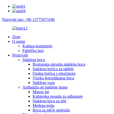
Nazovite nas: +86 13775973186
Dom
O nama
Kultura kompanije
Fabrička tura
Proizvodi
Staklena boca
Bostonska okrugla staklena boca
Staklena bočica za tablete
Oralna bočica s tekućinom
Visoka borosilikatna boca
Staklena vaza
Ambalaža od staklene hrane
Mason Jar
Kuhinjska posuda za odlaganje
Staklena boca za ulje
Medena tegla
Boca za ptičje gnijezdo