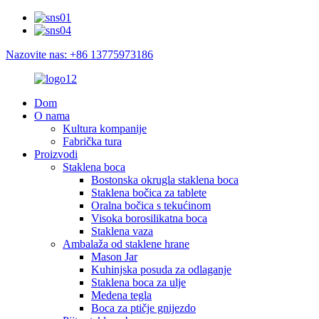
Nazovite nas: +86 13775973186
Dom
O nama
Kultura kompanije
Fabrička tura
Proizvodi
Staklena boca
Bostonska okrugla staklena boca
Staklena bočica za tablete
Oralna bočica s tekućinom
Visoka borosilikatna boca
Staklena vaza
Ambalaža od staklene hrane
Mason Jar
Kuhinjska posuda za odlaganje
Staklena boca za ulje
Medena tegla
Boca za ptičje gnijezdo