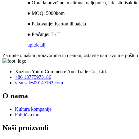
● Obrada površine: matirana, naljepnica, lak, sitotisak itd
● MOQ: 5000kom
● Pakovanje: Karton ili paleta
● Plaćanje: T / T
upit
detalj
Za upite o našim proizvodima ili cjeniku, ostavite nam svoju e-poštu 
Xuzhou Yanru Commerce And Trade Co., Ltd.
+86 13775973186
yrsmsales001@163.com
O nama
Kultura kompanije
Fabrička tura
Naši proizvodi