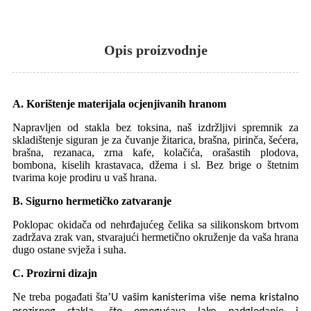
Opis proizvodnje
A. Korištenje materijala ocjenjivanih hranom
Napravljen od stakla bez toksina, naš izdržljivi spremnik za
skladištenje siguran je za čuvanje žitarica, brašna, pirinča, šećera,
brašna, rezanaca, zrna kafe, kolačića, orašastih plodova,
bombona, kiselih krastavaca, džema i sl. Bez brige o štetnim
tvarima koje prodiru u vaš hrana.
B. Sigurno hermetičko zatvaranje
Poklopac okidača od nehrđajućeg čelika sa silikonskom brtvom
zadržava zrak van, stvarajući hermetično okruženje da vaša hrana
dugo ostane svježa i suha.
C. Prozirni dizajn
Ne treba pogađati šta
’
U vašim kanisterima više nema kristalno