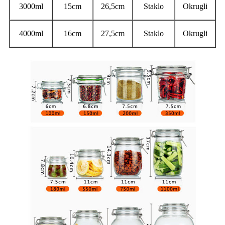
3000ml
15cm
26,5cm
Staklo
Okrugli
4000ml
16cm
27,5cm
Staklo
Okrugli