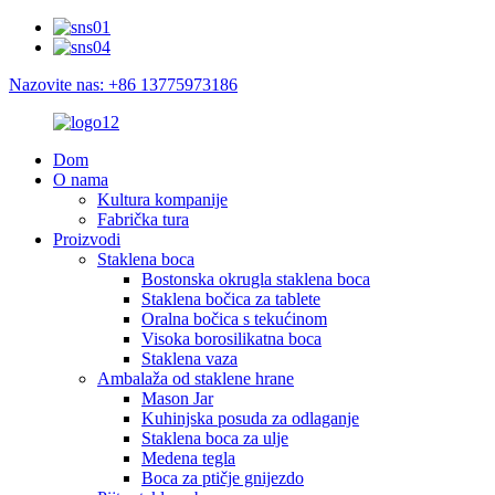
Nazovite nas: +86 13775973186
Dom
O nama
Kultura kompanije
Fabrička tura
Proizvodi
Staklena boca
Bostonska okrugla staklena boca
Staklena bočica za tablete
Oralna bočica s tekućinom
Visoka borosilikatna boca
Staklena vaza
Ambalaža od staklene hrane
Mason Jar
Kuhinjska posuda za odlaganje
Staklena boca za ulje
Medena tegla
Boca za ptičje gnijezdo