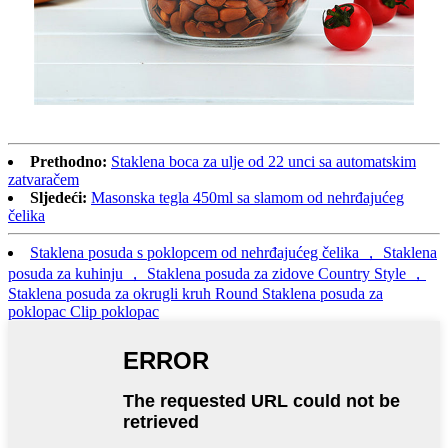
Prethodno:
Staklena boca za ulje od 22 unci sa automatskim
zatvaračem
Sljedeći:
Masonska tegla 450ml sa slamom od nehrđajućeg
čelika
Staklena posuda s poklopcem od nehrđajućeg čelika ， Staklena
posuda za kuhinju ， Staklena posuda za zidove Country Style ，
Staklena posuda za okrugli kruh Round Staklena posuda za
poklopac Clip poklopac