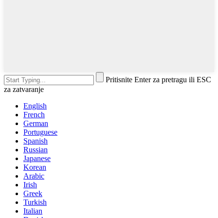
Pritisnite Enter za pretragu ili ESC
za zatvaranje
English
French
German
Portuguese
Spanish
Russian
Japanese
Korean
Arabic
Irish
Greek
Turkish
Italian