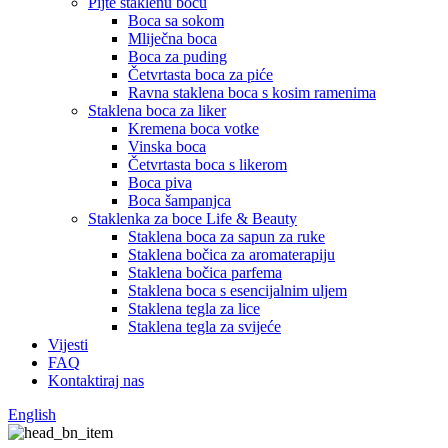
Pijte staklenu bocu
Boca sa sokom
Mliječna boca
Boca za puding
Četvrtasta boca za piće
Ravna staklena boca s kosim ramenima
Staklena boca za liker
Kremena boca votke
Vinska boca
Četvrtasta boca s likerom
Boca piva
Boca šampanjca
Staklenka za boce Life & Beauty
Staklena boca za sapun za ruke
Staklena bočica za aromaterapiju
Staklena bočica parfema
Staklena boca s esencijalnim uljem
Staklena tegla za lice
Staklena tegla za svijeće
Vijesti
FAQ
Kontaktiraj nas
English