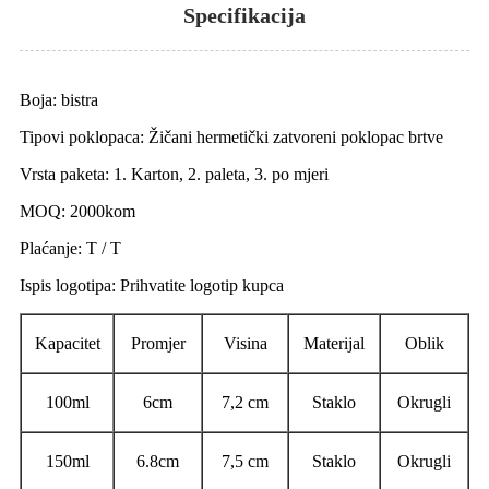
Specifikacija
Boja: bistra
Tipovi poklopaca: Žičani hermetički zatvoreni poklopac brtve
Vrsta paketa: 1. Karton, 2. paleta, 3. po mjeri
MOQ: 2000kom
Plaćanje: T / T
Ispis logotipa: Prihvatite logotip kupca
Kapacitet
Promjer
Visina
Materijal
Oblik
100ml
6cm
7,2 cm
Staklo
Okrugli
150ml
6.8cm
7,5 cm
Staklo
Okrugli