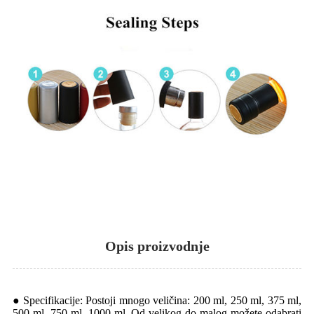
Opis proizvodnje
● Specifikacije: Postoji mnogo veličina: 200 ml, 250 ml, 375 ml,
500 ml, 750 ml, 1000 ml. Od velikog do malog možete odabrati