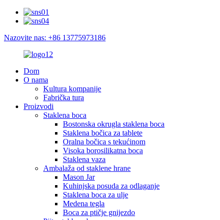
Nazovite nas: +86 13775973186
Dom
O nama
Kultura kompanije
Fabrička tura
Proizvodi
Staklena boca
Bostonska okrugla staklena boca
Staklena bočica za tablete
Oralna bočica s tekućinom
Visoka borosilikatna boca
Staklena vaza
Ambalaža od staklene hrane
Mason Jar
Kuhinjska posuda za odlaganje
Staklena boca za ulje
Medena tegla
Boca za ptičje gnijezdo