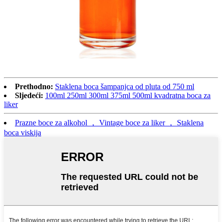
Prethodno:
Staklena boca šampanjca od pluta od 750 ml
Sljedeći:
100ml 250ml 300ml 375ml 500ml kvadratna boca za
liker
Prazne boce za alkohol ， Vintage boce za liker ， Staklena
boca viskija