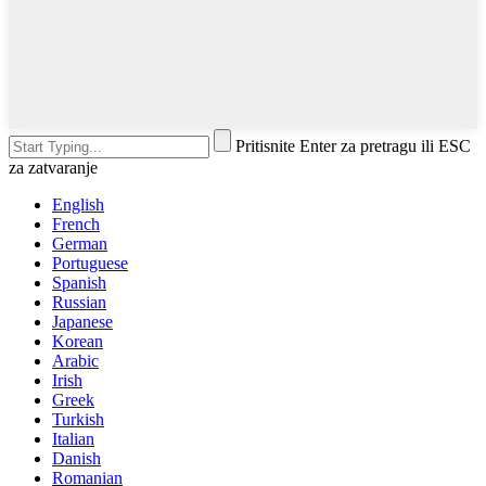
Pritisnite Enter za pretragu ili ESC
za zatvaranje
English
French
German
Portuguese
Spanish
Russian
Japanese
Korean
Arabic
Irish
Greek
Turkish
Italian
Danish
Romanian