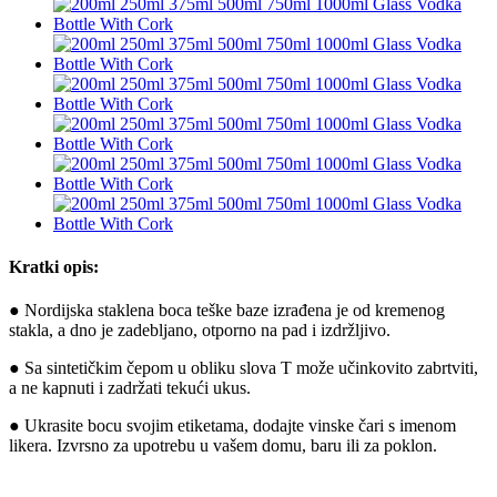
Kratki opis:
● Nordijska staklena boca teške baze izrađena je od kremenog
stakla, a dno je zadebljano, otporno na pad i izdržljivo.
● Sa sintetičkim čepom u obliku slova T može učinkovito zabrtviti,
a ne kapnuti i zadržati tekući ukus.
● Ukrasite bocu svojim etiketama, dodajte vinske čari s imenom
likera. Izvrsno za upotrebu u vašem domu, baru ili za poklon.