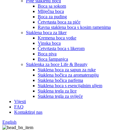
Pijte staklenu bocu
Boca sa sokom
Mliječna boca
Boca za puding
Četvrtasta boca za piće
Ravna staklena boca s kosim ramenima
Staklena boca za liker
Kremena boca votke
Vinska boca
Četvrtasta boca s likerom
Boca piva
Boca šampanjca
Staklenka za boce Life & Beauty
Staklena boca za sapun za ruke
Staklena bočica za aromaterapiju
Staklena bočica parfema
Staklena boca s esencijalnim uljem
Staklena tegla za lice
Staklena tegla za svijeće
Vijesti
FAQ
Kontaktiraj nas
English