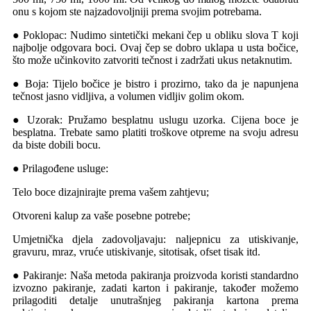
onu s kojom ste najzadovoljniji prema svojim potrebama.
● Poklopac: Nudimo sintetički mekani čep u obliku slova T koji
najbolje odgovara boci. Ovaj čep se dobro uklapa u usta bočice,
što može učinkovito zatvoriti tečnost i zadržati ukus netaknutim.
● Boja: Tijelo bočice je bistro i prozirno, tako da je napunjena
tečnost jasno vidljiva, a volumen vidljiv golim okom.
● Uzorak: Pružamo besplatnu uslugu uzorka. Cijena boce je
besplatna. Trebate samo platiti troškove otpreme na svoju adresu
da biste dobili bocu.
● Prilagođene usluge:
Telo boce dizajnirajte prema vašem zahtjevu;
Otvoreni kalup za vaše posebne potrebe;
Umjetnička djela zadovoljavaju: naljepnicu za utiskivanje,
gravuru, mraz, vruće utiskivanje, sitotisak, ofset tisak itd.
● Pakiranje: Naša metoda pakiranja proizvoda koristi standardno
izvozno pakiranje, zadati karton i pakiranje, također možemo
prilagoditi detalje unutrašnjeg pakiranja kartona prema