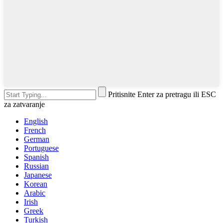
Pritisnite Enter za pretragu ili ESC
za zatvaranje
English
French
German
Portuguese
Spanish
Russian
Japanese
Korean
Arabic
Irish
Greek
Turkish