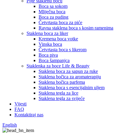
Pijte staklenu bocu
Boca sa sokom
Mliječna boca
Boca za puding
Četvrtasta boca za piće
Ravna staklena boca s kosim ramenima
Staklena boca za liker
Kremena boca votke
Vinska boca
Četvrtasta boca s likerom
Boca piva
Boca šampanjca
Staklenka za boce Life & Beauty
Staklena boca za sapun za ruke
Staklena bočica za aromaterapiju
Staklena bočica parfema
Staklena boca s esencijalnim uljem
Staklena tegla za lice
Staklena tegla za svijeće
Vijesti
FAQ
Kontaktiraj nas
English