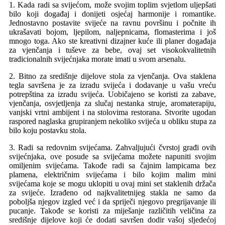
1. Kada radi sa svijećom, može svojim toplim svjetlom uljepšati
bilo koji događaj i donijeti osjećaj harmonije i romantike.
Jednostavno postavite svijeće na ravnu površinu i počnite ih
ukrašavati bojom, ljepilom, naljepnicama, flomasterima i još
mnogo toga. Ako ste kreativni dizajner kuće ili planer događaja
za vjenčanja i tuševe za bebe, ovaj set visokokvalitetnih
tradicionalnih svijećnjaka morate imati u svom arsenalu.
2. Bitno za središnje dijelove stola za vjenčanja. Ova staklena
tegla savršena je za izradu svijeća i dodavanje u vašu vreću
potrepština za izradu svijeća. Uobičajeno se koristi za zabave,
vjenčanja, osvjetljenja za slučaj nestanka struje, aromaterapiju,
vanjski vrtni ambijent i na stolovima restorana. Stvorite ugodan
raspored naglaska grupiranjem nekoliko svijeća u obliku stupa za
bilo koju postavku stola.
3. Radi sa redovnim svijećama. Zahvaljujući čvrstoj građi ovih
svijećnjaka, ove posude sa svijećama možete napuniti svojim
omiljenim svijećama. Takođe radi sa čajnim lampicama bez
plamena, električnim svijećama i bilo kojim malim mini
svijećama koje se mogu uklopiti u ovaj mini set staklenih držača
za svijeće. Izrađeno od najkvalitetnijeg stakla ne samo da
poboljša njegov izgled već i da spriječi njegovo pregrijavanje ili
pucanje. Takođe se koristi za miješanje različitih veličina za
središnje dijelove koji će dodati savršen dodir vašoj sljedećoj