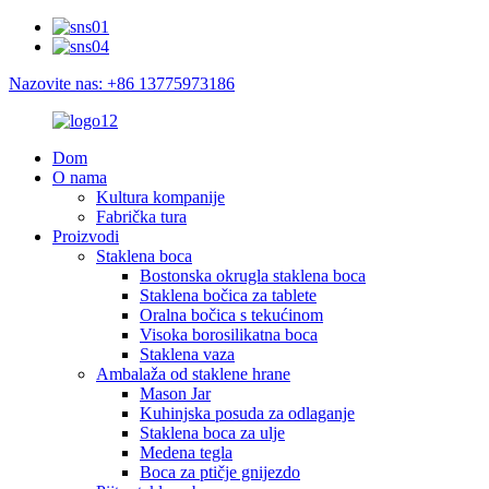
Nazovite nas: +86 13775973186
Dom
O nama
Kultura kompanije
Fabrička tura
Proizvodi
Staklena boca
Bostonska okrugla staklena boca
Staklena bočica za tablete
Oralna bočica s tekućinom
Visoka borosilikatna boca
Staklena vaza
Ambalaža od staklene hrane
Mason Jar
Kuhinjska posuda za odlaganje
Staklena boca za ulje
Medena tegla
Boca za ptičje gnijezdo