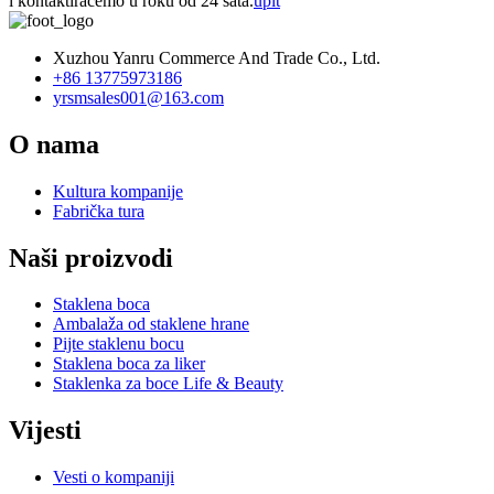
i kontaktiraćemo u roku od 24 sata.
upit
Xuzhou Yanru Commerce And Trade Co., Ltd.
+86 13775973186
yrsmsales001@163.com
O nama
Kultura kompanije
Fabrička tura
Naši proizvodi
Staklena boca
Ambalaža od staklene hrane
Pijte staklenu bocu
Staklena boca za liker
Staklenka za boce Life & Beauty
Vijesti
Vesti o kompaniji