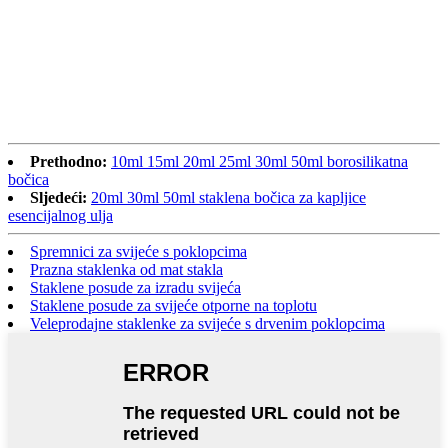
Prethodno:
10ml 15ml 20ml 25ml 30ml 50ml borosilikatna
bočica
Sljedeći:
20ml 30ml 50ml staklena bočica za kapljice
esencijalnog ulja
Spremnici za svijeće s poklopcima
Prazna staklenka od mat stakla
Staklene posude za izradu svijeća
Staklene posude za svijeće otporne na toplotu
Veleprodajne staklenke za svijeće s drvenim poklopcima